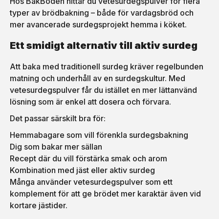
Hos BakBoden hittar du vetesurdegspulver för flera
typer av brödbakning – både för vardagsbröd och
mer avancerade surdegsprojekt hemma i köket.
Ett smidigt alternativ till aktiv surdeg
Att baka med traditionell surdeg kräver regelbunden
matning och underhåll av en surdegskultur. Med
vetesurdegspulver får du istället en mer lättanvänd
lösning som är enkel att dosera och förvara.
Det passar särskilt bra för:
Hemmabagare som vill förenkla surdegsbakning
Dig som bakar mer sällan
Recept där du vill förstärka smak och arom
Kombination med jäst eller aktiv surdeg
Många använder vetesurdegspulver som ett
komplement för att ge brödet mer karaktär även vid
kortare jästider.