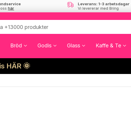
undservice
Leverans: 1-3 arbetsdagar
 oss
här
Vi levererar med Bring
Bröd
Godis
Glass
Kaffe & Te
cis HÄR 🌞