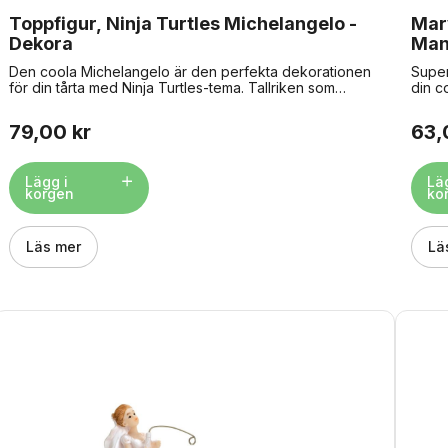
Toppfigur, Ninja Turtles Michelangelo -
Marv
Dekora
Man
Den coola Michelangelo är den perfekta dekorationen
Super
för din tårta med Ninja Turtles-tema. Tallriken som
din c
figuren står på är godkänd för kontakt med livsmedel,
står 
så den kan placeras direkt på tårtan. Hitta de 3 andra
kan p
79,00 kr
63,
Ninja Turtles just HÄR Storlek: ca 8 cm. Material: plast.
plast.
Lägg i
Lä
korgen
ko
Läs mer
Lä