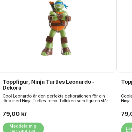
Toppfigur, Ninja Turtles Leonardo -
Topp
Dekora
Cool Leonardo är den perfekta dekorationen för din
Coola
tårta med Ninja Turtles-tema. Tallriken som figuren står
Ninja 
på är godkänd för kontakt med livsmedel, så den kan
godkä
placeras direkt på tårtan. Hitta de 3 andra Ninja Turtles
place
79,00 kr
79,
just HÄR Storlek: ca 8 cm. Material: plast.
HÄR S
Meddela mig 
Lä
när varan är 
ko