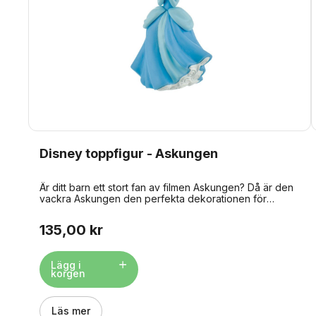
Disney toppfigur - Askungen
Är ditt barn ett stort fan av filmen Askungen? Då är den
vackra Askungen den perfekta dekorationen för
kalastårtan. Placera figuren på en bit fondant eller
ätbart rispapper innan du lägger den på tårtan. Storlek:
135,00 kr
ca 8,7 x 6,2 x 10,7 cm. Material: plast.
Lägg i
korgen
Läs mer