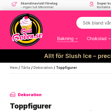
Skandinaviskt företag
Super k
- ingen tull tillkommer
Kontakta
Bakning
Chokolad
Allt för Slush Ice – pre
Hem
/
Tårta
/
Dekoration
/ Toppfigurer
Dekoration
Toppfigurer