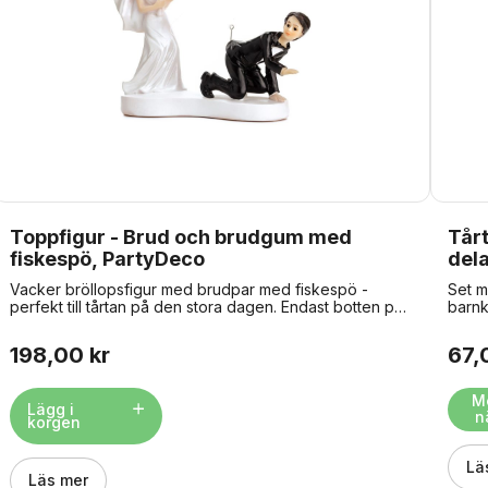
Toppfigur - Brud och brudgum med
Tårt
fiskespö, PartyDeco
dela
Vacker bröllopsfigur med brudpar med fiskespö -
Set m
perfekt till tårtan på den stora dagen. Endast botten på
barnk
figuren är godkänd för kontakt med livsmedel. Storlek:
fotbo
ca 13 cm hög. OBS: Eftersom den är handmålad kan det
pinne
198,00 kr
67,
förekomma ojämnheter/fläckar på figuren - den
kommer därför inte att vara identisk med bilden.
M
Lägg i
n
korgen
Lä
Läs mer