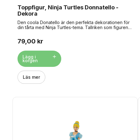
Toppfigur, Ninja Turtles Donnatello -
Dekora
Den coola Donatello är den perfekta dekorationen för
din tårta med Ninja Turtles-tema. Tallriken som figuren
står på är godkänd för kontakt med livsmedel, så den
kan placeras direkt på tårtan. Hitta de 3 andra Ninja
79,00 kr
Turtles just HÄR Storlek: ca 8 cm. Material: plast.
Lägg i
korgen
Läs mer