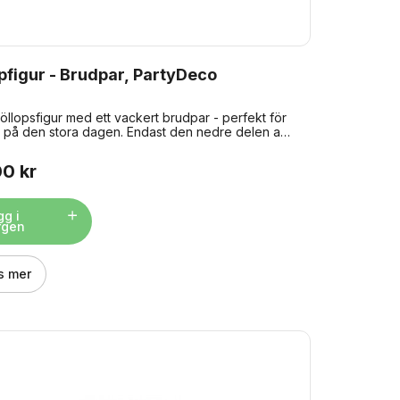
figur - Brudpar, PartyDeco
röllopsfigur med ett vackert brudpar - perfekt för
n på den stora dagen. Endast den nedre delen av
en är godkänd för kontakt med livsmedel. Storlek:
 cm hög.
00 kr
gg i
rgen
s mer