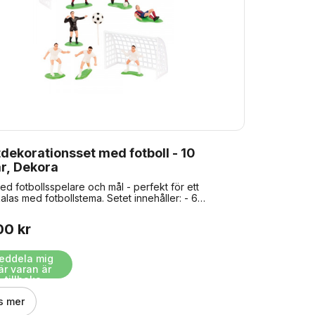
dekorationsset med fotboll - 10
r, Dekora
ed fotbollsspelare och mål - perfekt för ett
alas med fotbollstema. Setet innehåller: - 6
llsspelare - 2 fotbollsmål - 1 domare - 1 fotboll på
00 kr
eddela mig 
är varan är 
tillbaka
s mer