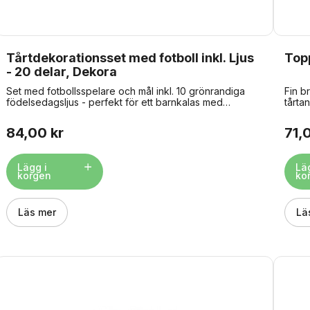
Tårtdekorationsset med fotboll inkl. Ljus
Topp
- 20 delar, Dekora
Set med fotbollsspelare och mål inkl. 10 grönrandiga
Fin b
födelsedagsljus - perfekt för ett barnkalas med
tårta
fotbollstema. Setet innehåller: - 7 fotbollsspelare - 2
figur
fotbollsmål - 1 fotboll på en pinne - 10 tårtljus inkl.
ca 11
84,00 kr
71,
hållare
Lägg i
Lä
korgen
ko
Läs mer
Lä