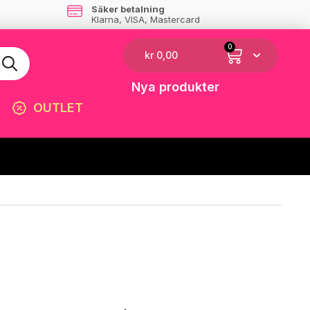
Säker betalning
Klarna, VISA, Mastercard
0
kr
0,00
Nya produkter
OUTLET