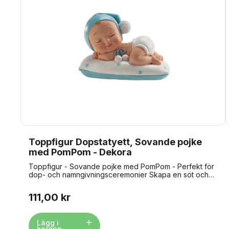
Toppfigur Dopstatyett, Sovande pojke
med PomPom - Dekora
Toppfigur - Sovande pojke med PomPom - Perfekt för
dop- och namngivningsceremonier Skapa en söt och
elegant tårtdekoration med den här charmiga
toppfiguren av en sovande pojke med en PomPom. En
111,00 kr
vacker och symbolisk dekoration som passar perfekt
för dop, namngivningsceremonier eller andra speciella
högtider. Inklusive plastbas för enkel positionering
Lägg i
Storlek: 10 x 6 x 7 cm Material: plastbaserat Obs:
korgen