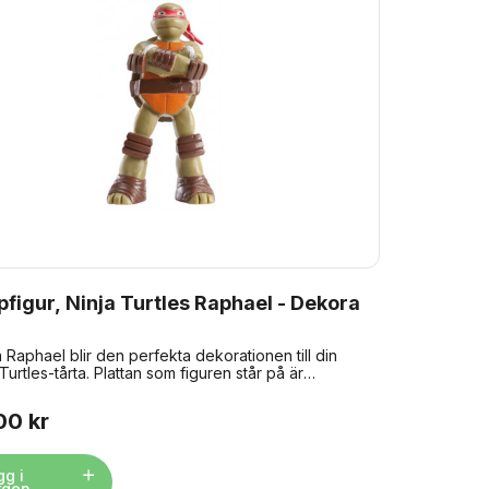
figur, Ninja Turtles Raphael - Dekora
 Raphael blir den perfekta dekorationen till din
Turtles-tårta. Plattan som figuren står på är
nd för kontakt med livsmedel och kan därför
ras direkt på tårtan. Hitta de andra 3 Ninja Turtles
00 kr
torlek: ca 8 cm. Material: plast.
gg i
rgen