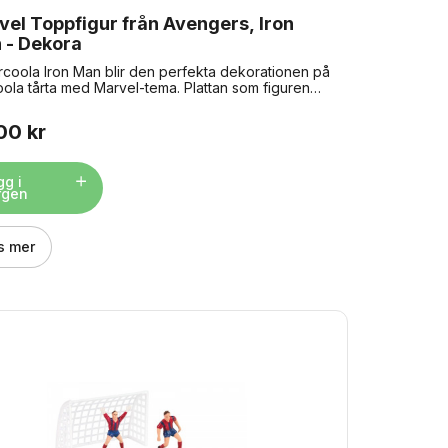
el Toppfigur från Avengers, Iron
 - Dekora
coola Iron Man blir den perfekta dekorationen på
oola tårta med Marvel-tema. Plattan som figuren
på är godkänd för kontakt med livsmedel, så den
laceras direkt på tårtan. Storlek: ca 9 cm. Material:
00 kr
gg i
rgen
s mer