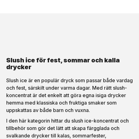
konsistens. Vänta 15-25
sugrör och lock, så att det
minuter Beroende på typ
är enkelt att njuta av slush
och mängd av vätska tar
ice utan spill.Tillverkad av
processen cirka 15-25
stark plast som tål flera
minuter. Under tiden kan du
användningsområden -
övervaka konsistensen
perfekt för evenemang,
genom det genomskinliga
barnkalas eller
locket. Servera och njut När
sommardagar i trädgården.
konsistensen är rätt öppnar
Tips: Fyll på om och om
du locket och serverar
igen - med slush ice, juice
direkt ur behållaren -
eller smoothies! Priset är
antingen som slushice eller
per styck.
mjukglass. Maskinen är lätt
att rengöra och de flesta
Slush ice för fest, sommar och kalla
delarna kan tas isär efter
drycker
användning. Det är en
lysande lösning för varma
dagar, barnkalas eller bara
när du vill ha något gott och
Slush ice är en populär dryck som passar både vardag
hemlagat.
och fest, särskilt under varma dagar. Med rätt slush-
koncentrat är det enkelt att göra egna isiga drycker
hemma med klassiska och fruktiga smaker som
uppskattas av både barn och vuxna.
I den här kategorin hittar du slush ice-koncentrat och
tillbehör som gör det lätt att skapa färgglada och
svalkande drycker till kalas, sommarfester,