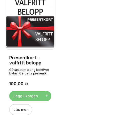
Presentkort –
valfritt belopp
Gåvan som aldrig behöver
bytas! Ge detta presentkort
till någon du tycker om.
Presentkortet skickas
100,00 kr
digitalt till dig, så du kan
antingen vidarebefordra
det till den lyckliga
mottagaren eller skriva ut
Lägg i korgen
det. Alla presentkort har en
unik kod som anges i
kassan. Presentkortets
värde dras sedan av från
Läs mer
totalsumman. Presentkort