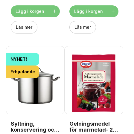
med ø 24 cm. Tillverkad av
andra torrvaror. Burken är
slagtålig plast. Den flexibla
utrustad med ett patentlock
silikonröret har en
som ger en tät och säker
Lägg i korgen
Lägg i korgen
lättåtkomlig stängning.
förslutning. Locket har en
Bruksanvisning ingår.
tätslutande silikonring som
Tescoma lämnar 3 års
hjälper till att hålla innehållet
garanti på produkten.
Läs mer
fräscht, medan låset i
Läs mer
Observera: Inte
rostfritt stål gör det enkelt
diskmaskinsäker och gryta
att öppna och stänga
ingår inte. Juicekapacitet: 1
burken om och om igen.
kg frukt eller grönsaker.
Det klara glaset ger bra
https://youtu.be/a_9GKxMzHZw
överblick över innehållet
och gör burken lämplig
både för förvaring i köket
NYHET!
och för servering.
Information om produkten
Typ: Sylteburk med
Erbjudande
patentlock Material: Glas
Lock: Med silikonring och
lås i rostfritt stål Färg: Klart
Mått: Dia. 10 x H 11 cm
Kapacitet: 500 ml En
funktionell och dekorativ
burk som är perfekt för
både inläggning och
förvaring i vardagen.
Syltning,
Gelningsmedel
konservering och
för marmelad- 20