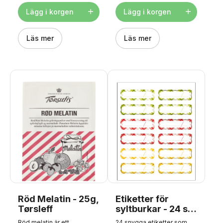
socker 1 brev Dr Oetker
syrlig smak som kan
Gelling Powder
förhöja vilken maträtt som
Lägg i korgen
Lägg i korgen
FÖRBEREDELSE: Blanda
helst. Apelsinskalen är
geleringspulvret med 2
noggrant frystorkade och
matskedar socker och rör
bearbetade för att bevara
ner blandningen i juicen. Låt
Läs mer
den naturliga smaken på
Läs mer
saften koka upp under
bästa sätt. Innehållet i en
omrörning och tillsätt resten
påse motsvarar skalet från
av sockret. Koka saften
två rivna apelsiner. Förvaras
utan lock i ca 10 minuter.
torrt och skyddat från
och skum. Tillsätt
värme.
konserveringsmedel vid
behov. Häll upp den färdiga
gelén i rengjorda, skållade
glas. Låt gelén stå
övertäckt med en
kökshandduk tills den är
kall innan du sätter på
locket för att förhindra att
det bildas kondens i
burken. Innehåll: 20g.
Röd Melatin - 25g,
Etiketter för
Tørsleff
syltburkar - 24 st.,
Tescoma
Röd melatin är ett
24 snygga etiketter som