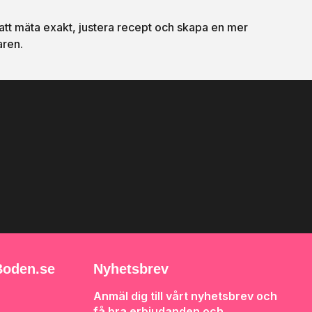
t att mäta exakt, justera recept och skapa en mer
aren.
oden.se
Nyhetsbrev
Anmäl dig till vårt nyhetsbrev och
få bra erbjudanden och