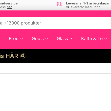
undservice
Leverans: 1-3 arbetsdagar
 oss
här
Vi levererar med Bring
Bröd
Godis
Glass
Kaffe & Te
cis HÄR 🌞