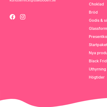
kundservice@bakboden.se
Choklad
Bröd
Godis & s
Glassform
Presentko
Startpake
Nya produ
Black Fri
Uthyrning
Högtider