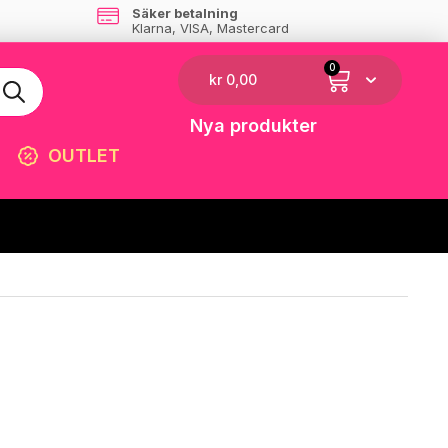
Säker betalning
Klarna, VISA, Mastercard
0
kr
0,00
Nya produkter
OUTLET