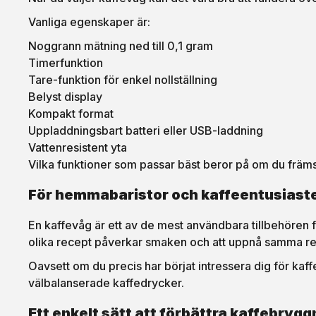
Vanliga egenskaper är:
Noggrann mätning ned till 0,1 gram
Timerfunktion
Tare-funktion för enkel nollställning
Belyst display
Kompakt format
Uppladdningsbart batteri eller USB-laddning
Vattenresistent yta
Vilka funktioner som passar bäst beror på om du främst 
För hemmabaristor och kaffeentusiast
En kaffevåg är ett av de mest användbara tillbehören f
olika recept påverkar smaken och att uppnå samma res
Oavsett om du precis har börjat intressera dig för ka
välbalanserade kaffedrycker.
Ett enkelt sätt att förbättra kaffebryg