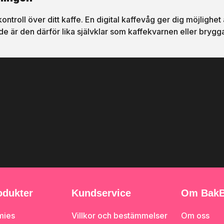
kontroll över ditt kaffe. En digital kaffevåg ger dig möjlighe
 är den därför lika självklar som kaffekvarnen eller brygg
odukter
Kundservice
Om BakB
mies
Villkor och bestämmelser
Om oss