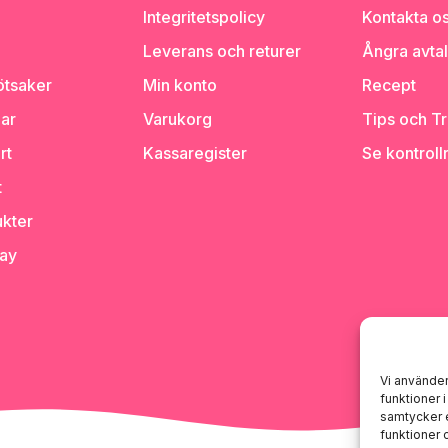
Integritetspolicy
Kontakta o
Leverans och returer
Ångra avta
ötsaker
Min konto
Recept
ar
Varukorg
Tips och Tr
rt
Kassaregister
Se kontroll
t
kter
day
Vi använder
funktioner 
samtycker e
funktioner