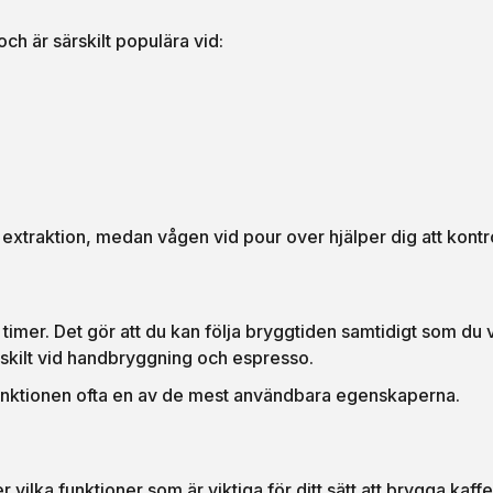
 är särskilt populära vid:
tt extraktion, medan vågen vid pour over hjälper dig att ko
er. Det gör att du kan följa bryggtiden samtidigt som du v
ärskilt vid handbryggning och espresso.
rfunktionen ofta en av de mest användbara egenskaperna.
 vilka funktioner som är viktiga för ditt sätt att brygga kaffe