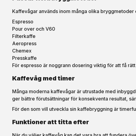
Kaffevågar används inom många olika bryggmetoder och
Espresso
Pour over och V60
Filterkaffe
Aeropress
Chemex
Presskaffe
För espresso är noggrann dosering viktig för att få rä
Kaffevåg med timer
Många moderna kaffevågar är utrustade med inbyggd tim
ger bättre förutsättningar för konsekventa resultat, s
För den som vill utveckla sin kaffebryggning är time
Funktioner att titta efter
När du väljer kaffevåg kan det vara bra att fundera över