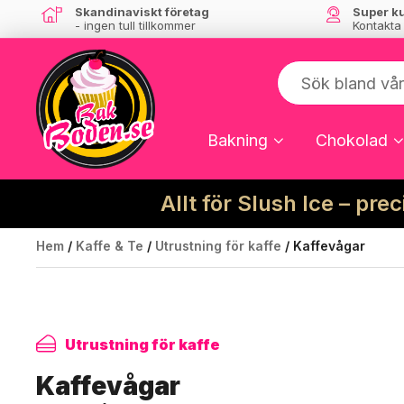
Skandinaviskt företag
Super k
- ingen tull tillkommer
Kontakta
Bakning
Chokolad
Allt för Slush Ice – pre
Hem
/
Kaffe & Te
/
Utrustning för kaffe
/ Kaffevågar
Utrustning för kaffe
Kaffevågar