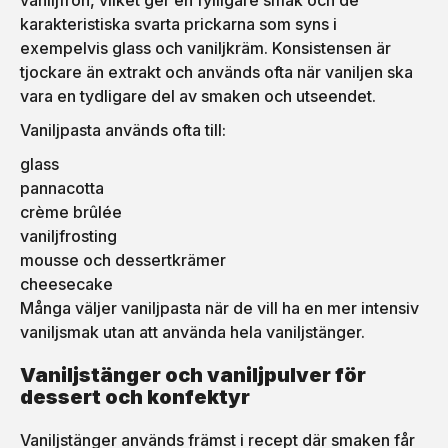
vaniljfrön, vilket ger en fylligare smak och de
karakteristiska svarta prickarna som syns i
exempelvis glass och vaniljkräm. Konsistensen är
tjockare än extrakt och används ofta när vaniljen ska
vara en tydligare del av smaken och utseendet.
Vaniljpasta används ofta till:
glass
pannacotta
crème brûlée
vaniljfrosting
mousse och dessertkrämer
cheesecake
Många väljer vaniljpasta när de vill ha en mer intensiv
vaniljsmak utan att använda hela vaniljstänger.
Vaniljstänger och vaniljpulver för
dessert och konfektyr
Vaniljstänger används främst i recept där smaken får