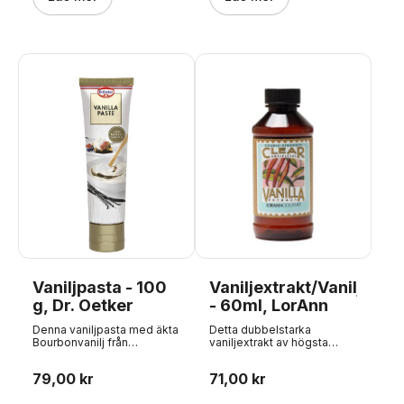
Smakar bra och är ett
Glutenfri
billigare alternativ till rent
vaniljextrakt, som vi också
har i vårt sortiment. Kosher-
certifierad och glutenfri
Vaniljpasta - 100
Vaniljextrakt/Vaniljsma
g, Dr. Oetker
- 60ml, LorAnn
Denna vaniljpasta med äkta
Detta dubbelstarka
Bourbonvanilj från
vaniljextrakt av högsta
Madagaskar har en god
kvalitet ger en rik
vaniljsmak och innehåller
vaniljsmak och missfärgar
79,00 kr
71,00 kr
de karaktäristiska svarta
inte de vitaste glasyrerna,
prickarna från vaniljstången.
tårtorna eller marängerna!