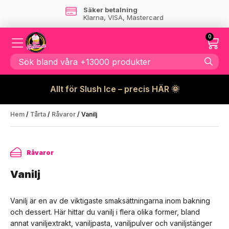
Skandinaviskt företag
- ingen tull tillkommer
0
Allt för Slush Ice – precis HÄR 🌞
Hem
/
Tårta
/
Råvaror
/ Vanilj
Råvaror
Vanilj
Vanilj är en av de viktigaste smaksättningarna inom bakning
och dessert. Här hittar du vanilj i flera olika former, bland
annat vaniljextrakt, vaniljpasta, vaniljpulver och vaniljstänger