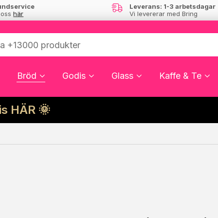
undservice
Leverans: 1-3 arbetsdagar
 oss
här
Vi levererar med Bring
Bröd
Godis
Glass
Kaffe & Te
cis HÄR 🌞