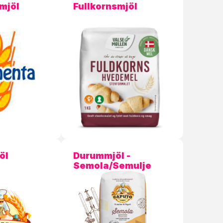
mjöl
Fullkornsmjöl
öl
Durummjöl -
Semola/Semulje