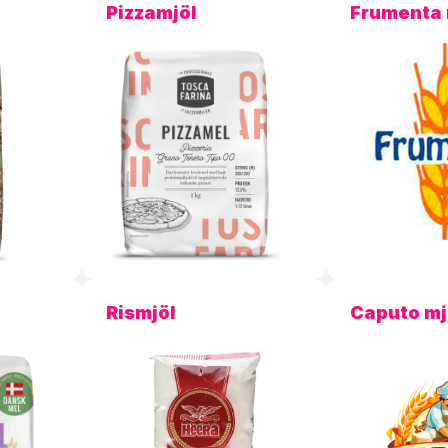
Pizzamjöl
Frumenta 
Rismjöl
Caputo mj