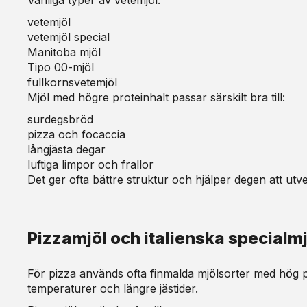
Vanliga typer av vetemjöl:
vetemjöl
vetemjöl special
Manitoba mjöl
Tipo 00-mjöl
fullkornsvetemjöl
Mjöl med högre proteinhalt passar särskilt bra till:
surdegsbröd
pizza och focaccia
långjästa degar
luftiga limpor och frallor
Det ger ofta bättre struktur och hjälper degen att ut
Pizzamjöl och italienska specialmj
För pizza används ofta finmalda mjölsorter med hög p
temperaturer och längre jästider.