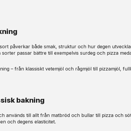
kning
ölsort påverkar både smak, struktur och hur degen utveckla
a sorter passar bättre till exempelvis surdeg och pizza medan
akning – från klassiskt vetemjöl och rågmjöl till pizzamjöl, 
ssisk bakning
 används till allt från matbröd och bullar till pizza och s
n och degens elasticitet.