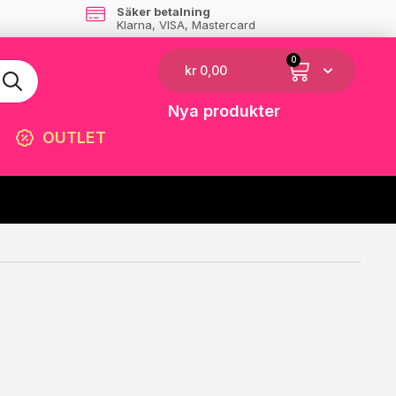
Säker betalning
Klarna, VISA, Mastercard
0
kr
0,00
Nya produkter
OUTLET