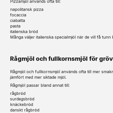
Pizzamjöl används ofta till:
napolitansk pizza
focaccia
ciabatta
pasta
italienska bröd
Många väljer italienska specialmjöl när de vill få tunn
Rågmjöl och fullkornsmjöl för gröv
Rågmjöl och fullkornsmjöl används ofta till mer smakri
jämfört med mer siktade mjöl.
Rågmjöl passar bland annat till:
rågbröd
surdegsbröd
knäckebröd
danskt rågbröd