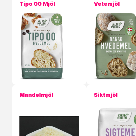
Tipo 00 Mjöl
Vetemjöl
Mandelmjöl
Siktmjöl