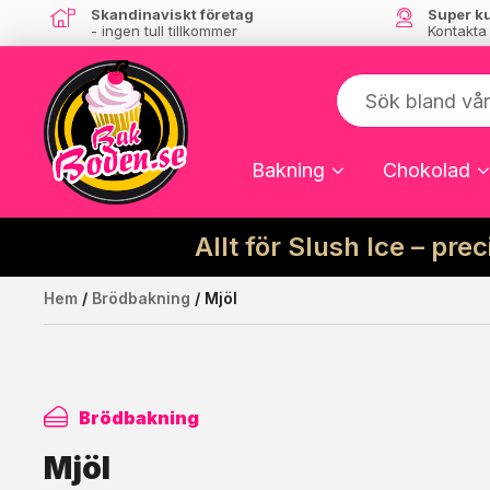
Skandinaviskt företag
Super k
- ingen tull tillkommer
Kontakta
Bakning
Chokolad
Allt för Slush Ice – pre
Hem
/
Brödbakning
/ Mjöl
Brödbakning
Mjöl