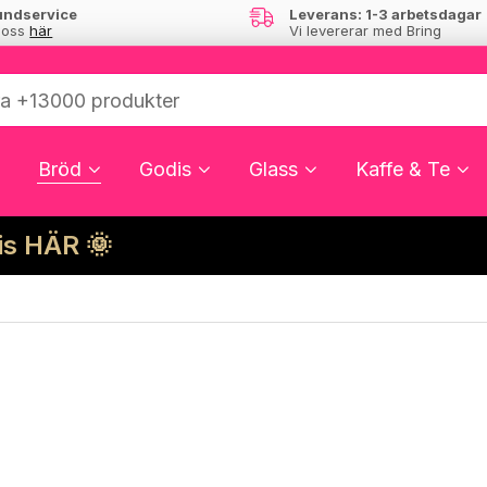
undservice
Leverans: 1-3 arbetsdagar
 oss
här
Vi levererar med Bring
Bröd
Godis
Glass
Kaffe & Te
cis HÄR 🌞