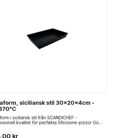
aform, siciliansk stil 30x20x4cm -
 370°C
form i siciliansk stil från SCANDICHEF -
ssionell kvalitet för perfekta Sfincione-pizzor Gör
sicilianska pizzor med vår pizzapanna i
sionell kvalitet i siciliansk stil. Den här robusta
,00 kr
pannan är tillverkad av aluminium med en hållbar