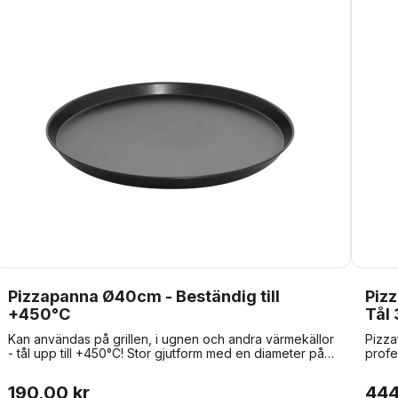
rosta. Formen behandlas inte, eftersom den annars inte
klarar av de höga temperaturerna i en pizzaugn. Om
formen rostar omfattas inte av garantin. Diskning
rekommenderas inte.
Pizzapanna Ø40cm - Beständig till
Pizz
+450°C
Tål
Kan användas på grillen, i ugnen och andra värmekällor
Pizza
- tål upp till +450°C! Stor gjutform med en diameter på
profe
Ø400mm och en höjd på 20mm. De 40cm mäts vid
äkta 
toppen av gjutformen, botten mäter Ø38cm. Sidorna
profes
190,00 kr
444
lutar något utåt, så att du lätt kan få ut dina pizzor ur
pizza