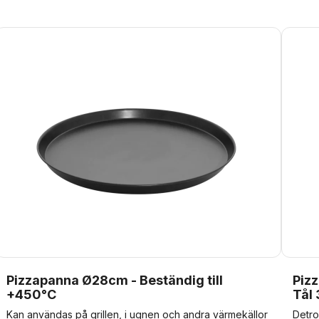
den med matolja. Efter användning ska formarna vid
behov tvättas med vanligt tvättmedel. Smörj sedan in
matolja på en kökshandduk. Doppa INTE formen i
vatten, eftersom den inte är behandlad och kommer att
rosta. Formen behandlas inte, eftersom den annars inte
klarar av de höga temperaturerna i en pizzaugn. Om
formen rostar omfattas inte av garantin. Diskning
rekommenderas inte.
Pizzapanna Ø28cm - Beständig till
Piz
+450°C
Tål
Kan användas på grillen, i ugnen och andra värmekällor
Detro