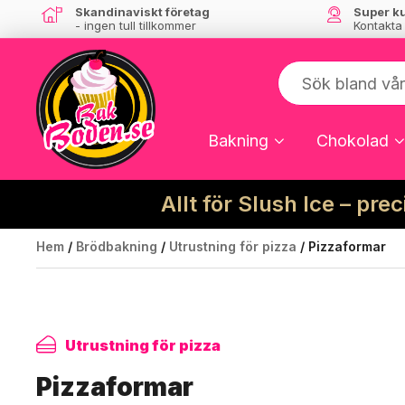
Skandinaviskt företag
Super k
- ingen tull tillkommer
Kontakta
Bakning
Chokolad
Allt för Slush Ice – pre
Hem
/
Brödbakning
/
Utrustning för pizza
/ Pizzaformar
Utrustning för pizza
Pizzaformar