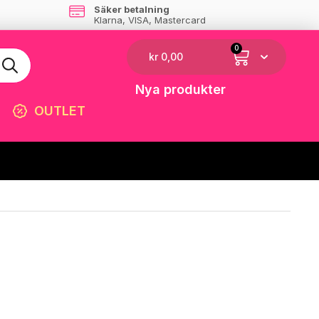
Säker betalning
Klarna, VISA, Mastercard
0
kr
0,00
Nya produkter
OUTLET