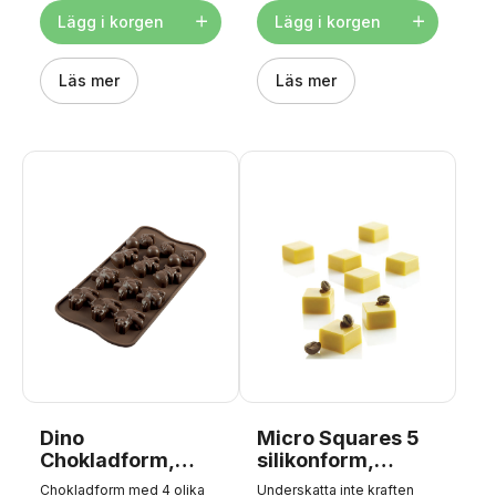
rekommenderas alltid
måtten 44x18x20 mm.
handtvätt för silikonformar.
Lägg i korgen
Lägg i korgen
Tips: perfekt som topping
på cupcakes, tårtor etc.
Läs mer
Läs mer
Dino
Micro Squares 5
Chokladform,
silikonform,
Silikon
Silikomart
Chokladform med 4 olika
Underskatta inte kraften