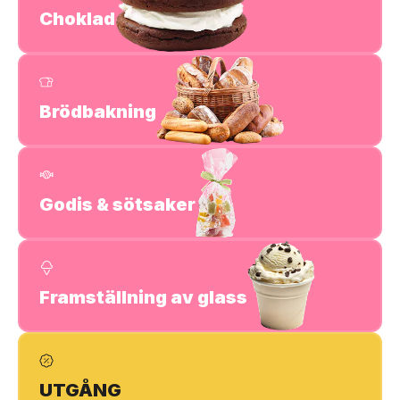
Choklad
Brödbakning
Godis & sötsaker
Framställning av glass
UTGÅNG