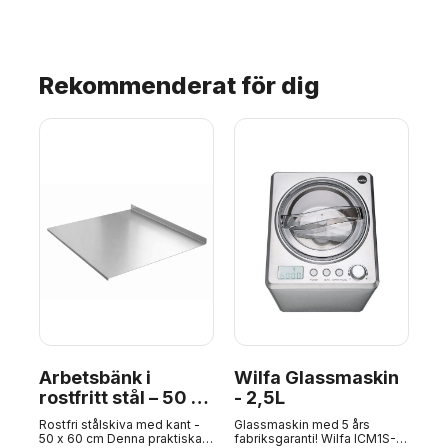
Rekommenderat för dig
Arbetsbänk i
Wilfa Glassmaskin
B
rostfritt stål – 50 x
- 2,5L
Pi
60 cm, Diablo Steel
da
Rostfri stålskiva med kant -
Glassmaskin med 5 års
Bl
ck
50 x 60 cm Denna praktiska
fabriksgaranti! Wilfa ICM1S-
fle