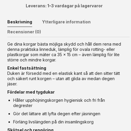
Leverans: 1–3 vardagar på lagervaror
Beskrivning
Ytterligare information
Recensioner (0)
Ge dina korgar bästa möjliga skydd och håll dem rena med
denna praktiska linneduk, lämplig för ovala rotting- eller
plastkorgar som mäter ca 35 x 15 cm – även lämplig för lite
större och mindre korgar.
Enkel fastsättning
Duken är försedd med en elastisk kant så att den sitter tätt
och säkert runt korgen – utan att glida av medan degen
jäser.
Fördelar med tygdukar
Håller upphöjningskorgen hygienisk och fri från
degrester
Gör det lättare att lyfta degen efter jäsningen
Förläng livslängden på din insamlingskorg
Skötsel och rengöring