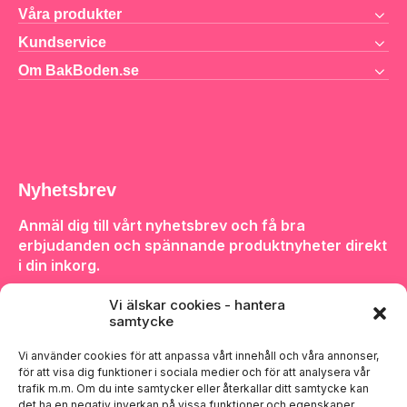
Våra produkter
nd
Kundservice
g
 8
Om BakBoden.se
ner
ätt
Nyhetsbrev
Anmäl dig till vårt nyhetsbrev och få bra
erbjudanden och spännande produktnyheter direkt
i din inkorg.
Vi älskar cookies - hantera
samtycke
Vi använder cookies för att anpassa vårt innehåll och våra annonser,
för att visa dig funktioner i sociala medier och för att analysera vår
Anmäl dig
trafik m.m. Om du inte samtycker eller återkallar ditt samtycke kan
det ha en negativ inverkan på vissa funktioner och egenskaper.