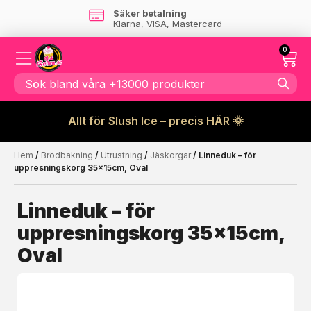
Säker betalning
Klarna, VISA, Mastercard
0
Allt för Slush Ice – precis HÄR 🌞
Hem
/
Brödbakning
/
Utrustning
/
Jäskorgar
/ Linneduk – för
Kanske någon av dessa
☓
uppresningskorg 35x15cm, Oval
produkter kan intressera dig?
Linneduk – för
uppresningskorg 35x15cm,
Oval