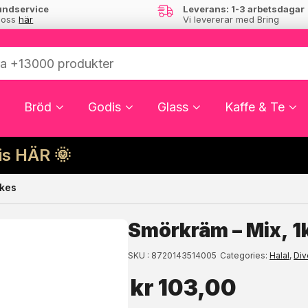
undservice
Leverans: 1-3 arbetsdagar
 oss
här
Vi levererar med Bring
Bröd
Godis
Glass
Kaffe & Te
cis HÄR 🌞
akes
ressera dig?
Smörkräm – Mix, 1
SKU
8720143514005
Categories
Halal
,
Div
kr
103,00