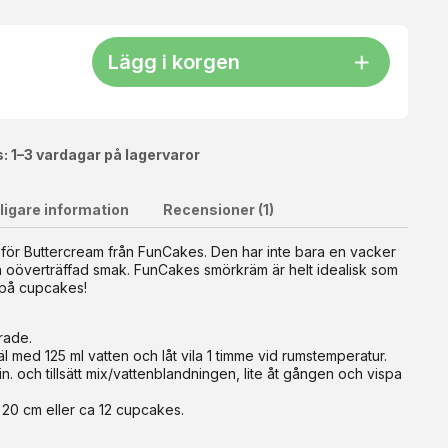
Lägg i korgen
: 1–3 vardagar på lagervaror
ligare information
Recensioner (1)
 för Buttercream från FunCakes. Den har inte bara en vacker
n oöverträffad smak. FunCakes smörkräm är helt idealisk som
adfärg. Förfarande för 1 portion Enchanted Cream: blanda
ar på cupcakes!
om fyllning eller för att dekorera. Krämen kan förvaras i
ölk (200 ml) eller vatten (200 ml). En portion Enchanted
rade.
med 125 ml vatten och låt vila 1 timme vid rumstemperatur.
n. och tillsätt mix/vattenblandningen, lite åt gången och vispa
. 20 cm eller ca 12 cupcakes.