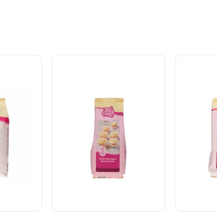
a med Ø26-
Enchanted Cream kan
en skål oc
dienser
användas direkt från
hastighet i
kylskåpet i flera dagar. Du
degen är s
 Förvärm
kan också göra denna kräm
nypa salt 
varmluft
med enbart vatten, som då
smaktillsa
00 g Red
kan förvaras utanför
väljer. Pl
 ägg (ca
kylskåpet. Förfarande för 1
pappersmu
tabilisk
portion: Vispa 150 g Mix, 100
muffinsfor
tten i en
ml mjölk och 100 ml vatten i
hälften. G
-8 minuter
3 minuter på hög hastighet.
minuter til
 Fyll degen
Tillsätt eventuellt aromer.
Du kan o
orm (26-
Den framställda grädden
till en sto
kan i
kan förvaras i kylskåpet i 5-
160 °C (va
 ca 40-45
6 dagar, rör om innan den
70-75 minu
l göra Red
återanvänds. Om du
kg.
lägg 18-
föredrar det, kan
formar i
blandningen tillagas med
h fyll dem
enbart mjölk (200 ml) eller
a i ca 20
enbart vatten (200 ml). En
1 kg
portion kan användas för att
fylla 2 lager och täcka en
tårta på Ø25 cm, eller för att
forma 24-30 cupcakes.