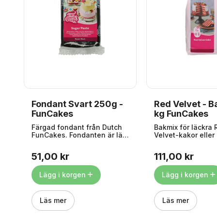
Fondant Svart 250g -
Red Velvet - B
a
FunCakes
kg FunCakes
 i
Färgad fondant från Dutch
Bakmix för läckra 
na
FunCakes. Fondanten är lätt
Velvet-kakor eller
att arbeta med och har en
Velvet Cupcakes -
fin konsistens för överdrag
som bröllopstårtor
51,00 kr
111,00 kr
,
och modellering. Med en lätt
Valentinstårtor.
smak av vanilj. Fondant
Originalreceptet ha
la
kallas även sockerpasta,
ursprung i södra 
Lägg i korgen
Lägg i korgen
sugarpaste, sockerdeg,
namnet på en disti
sockerpasta eller MMF - och
tårta, som vanligtv
används som överdrag på
av flera lager och 
Läs mer
Läs mer
tårtor och
toppas med en luf
se
modelleringsfigurer.
vaniljkräm eller s