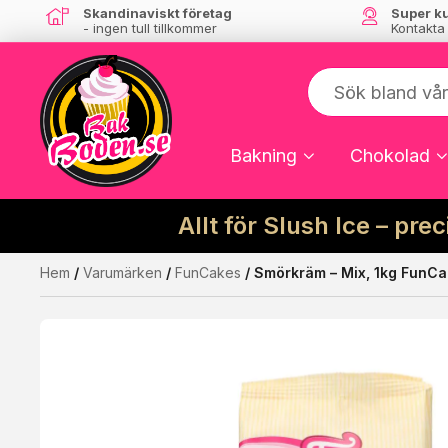
Skandinaviskt företag
Super k
- ingen tull tillkommer
Kontakta
Bakning
Chokolad
Allt för Slush Ice – pre
Hem
/
Varumärken
/
FunCakes
/ Smörkräm – Mix, 1kg FunC
Kanske någon av dessa produkter kan int