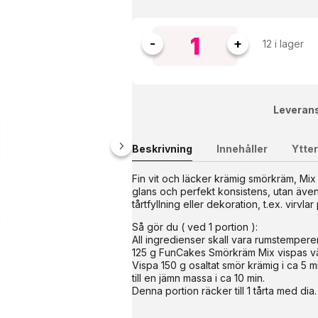
12 i lager
Leverans
Beskrivning
Innehåller
Ytter
Fin vit och läcker krämig smörkräm, Mix
glans och perfekt konsistens, utan äve
t skapa en lätt och krämig chokladsmak med en attraktiv chokl
tårtfyllning eller dekoration, t.ex. virvl
tten i 3 minuter på hög hastighet. Krämen kan användas direkt s
 föredrar det kan du också förbereda blandningen med endast mj
Så gör du ( ved 1 portion ):
 eller för att dekorera ca 24-30 cupcakes. Innehåller 450g
All ingredienser skall vara rumstempere
125 g FunCakes Smörkräm Mix vispas väl 
Vispa 150 g osaltat smör krämig i ca 5 mi
till en jämn massa i ca 10 min.
Denna portion räcker till 1 tårta med dia