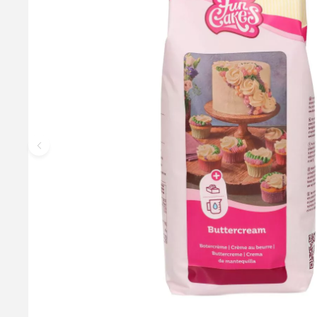
Enchanted Cream Choco - Mix, 450g FunCakes
Enchanted Cream® Choco är den perfekta blandningen för at
150 g Enchanted Cream Choco Mix, 100 ml mjölk och 100 ml va
kylskåp i flera dagar, rör om innan den används igen. Om du
Cream räcker för att fylla 2 lager och täcka 1 tårta (Ø25 cm)
103,00 kr
Lägg i korgen
Läs mer