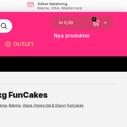
Säker betalning
Klarna, VISA, Mastercard
0
kr
0,00
Nya produkter
OUTLET
☓
kg FunCakes
erse
,
Bakmix
,
Glaze, Piping Gel & Glasyr
,
FunCakes