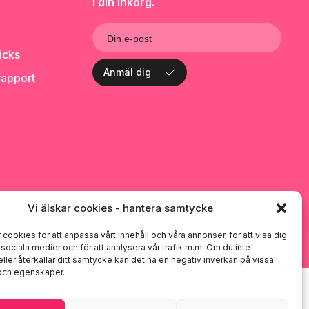
i din inkorg.
och vispa tills
rör om innan den används
D
l
helt upplöst innan
igen. Om så önskas kan
t
ter nästa del. Vispa
mixen göras med endast
1
tighet i cirka 8
mjölk (200 ml) eller endast
lls grädden är slät.
vatten (200 ml).
icks
 grädde räcker för
och täcka 1 tårta på
Anmäl dig
rapport
r för att dekorera
cakes.
Vi älskar cookies - hantera samtycke
 cookies för att anpassa vårt innehåll och våra annonser, för att visa dig
i sociala medier och för att analysera vår trafik m.m. Om du inte
ller återkallar ditt samtycke kan det ha en negativ inverkan på vissa
 och egenskaper.