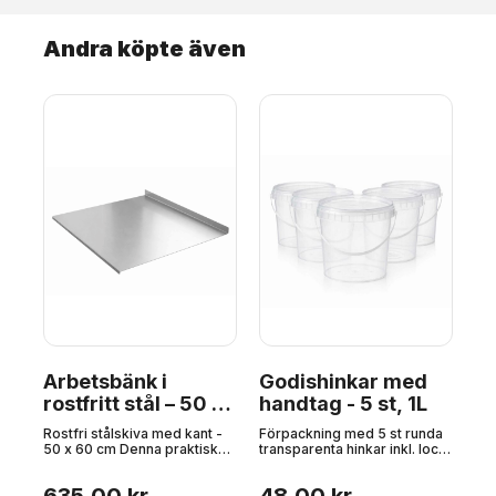
Andra köpte även
för
Arbetsbänk i
Godishinkar med
Jä
rostfritt stål – 50 x
handtag - 5 st, 1L
pi
60 cm, Diablo Steel
U
låda
Rostfri stålskiva med kant -
Förpackning med 5 st runda
Pro
gen
50 x 60 cm Denna praktiska
transparenta hinkar inkl. lock
til
bänkskiva i rostfritt stål är
och vitt handtag. Varje hink
kva
perfekt för bakning,
rymmer 1.000 ml - det är 1
sk
matlagning och köksarbete
liter. Perfekt för
pa