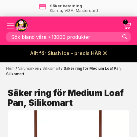
Säker betalning
Klarna, VISA, Mastercard
0
Allt för Slush Ice – precis HÄR 🌞
Hem
/
Varumärken
/
Silikomart
/ Säker ring för Medium Loaf Pan,
Kanske någon av dessa
☓
Silikomart
produkter kan intressera dig?
Säker ring för Medium Loaf
Pan, Silikomart