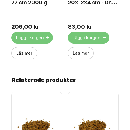
27 cm 2000 g
20x12x4 cm - Dr.
3
Oetker
en
206,00 kr
83,00 kr
2
som
m
.
Lägg i korgen
Lägg i korgen
s.
Läs mer
Läs mer
,
dar
Relaterade produkter
p
r i
n
d
1