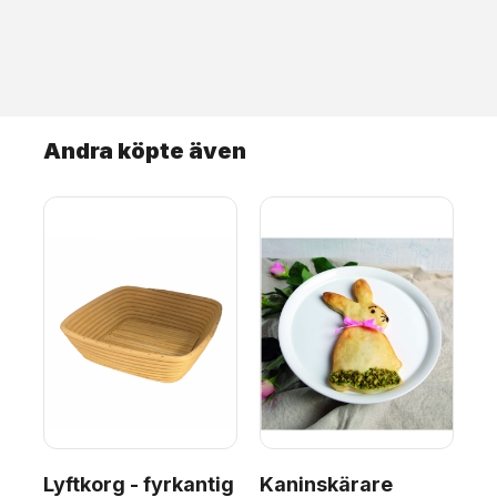
Andra köpte även
Lyftkorg - fyrkantig
Kaninskärare
Ly