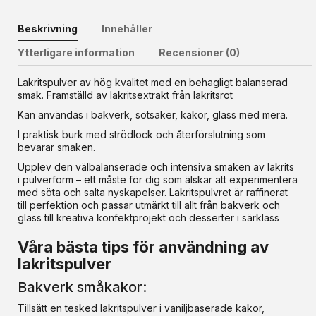
Beskrivning
Innehåller
Ytterligare information
Recensioner (0)
Lakritspulver av hög kvalitet med en behagligt balanserad
smak. Framställd av lakritsextrakt från lakritsrot
Kan användas i bakverk, sötsaker, kakor, glass med mera.
I praktisk burk med strödlock och återförslutning som
bevarar smaken.
Upplev den välbalanserade och intensiva smaken av lakrits
i pulverform – ett måste för dig som älskar att experimentera
med söta och salta nyskapelser. Lakritspulvret är raffinerat
till perfektion och passar utmärkt till allt från bakverk och
glass till kreativa konfektprojekt och desserter i särklass
Våra bästa tips för användning av
lakritspulver
Bakverk småkakor:
Tillsätt en tesked lakritspulver i vaniljbaserade kakor,