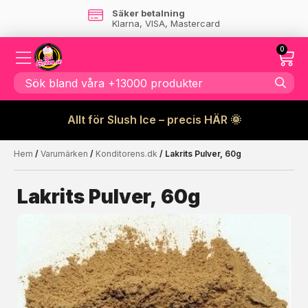
Säker betalning
Klarna, VISA, Mastercard
0
Allt för Slush Ice – precis HÄR 🌞
Hem
/
Varumärken
/
Konditorens.dk
/ Lakrits Pulver, 60g
Kanske någon av dessa
☓
produkter kan intressera dig?
Lakrits Pulver, 60g