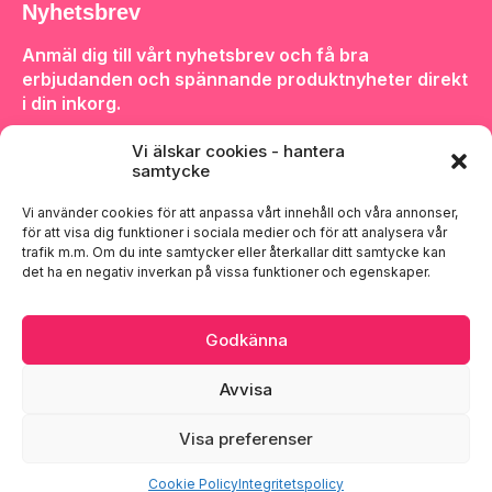
Nyhetsbrev
Anmäl dig till vårt nyhetsbrev och få bra
erbjudanden och spännande produktnyheter direkt
i din inkorg.
Vi älskar cookies - hantera
samtycke
Vi använder cookies för att anpassa vårt innehåll och våra annonser,
för att visa dig funktioner i sociala medier och för att analysera vår
Anmäl dig
trafik m.m. Om du inte samtycker eller återkallar ditt samtycke kan
det ha en negativ inverkan på vissa funktioner och egenskaper.
Godkänna
Avvisa
Lägg i korgen
Visa preferenser
Upphovsrätt © 2026 BakBoden.se
2834 i lager (kan restnoteras)
Cookie Policy
Integritetspolicy