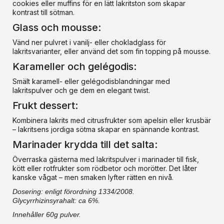
cookies eller muffins för en lätt lakritston som skapar
kontrast till sötman.
Glass och mousse:
Vänd ner pulvret i vanilj- eller chokladglass för
lakritsvarianter, eller använd det som fin topping på mousse.
Karameller och gelégodis:
Smält karamell- eller gelégodisblandningar med
lakritspulver och ge dem en elegant twist.
Frukt dessert:
Kombinera lakrits med citrusfrukter som apelsin eller krusbär
– lakritsens jordiga sötma skapar en spännande kontrast.
Marinader krydda till det salta:
Överraska gästerna med lakritspulver i marinader till fisk,
kött eller rotfrukter som rödbetor och morötter. Det låter
kanske vågat – men smaken lyfter rätten en nivå.
Dosering: enligt förordning 1334/2008.
Glycyrrhizinsyrahalt: ca 6%.
Innehåller 60g pulver.