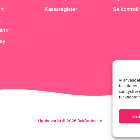
rt
Kassaregister
Se kontroll
t
kter
day
Vi använder
funktioner 
samtycker e
funktioner
Go
Upphovsrätt © 2026 BakBoden.se