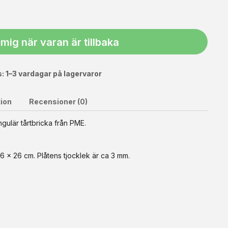
mig när varan är tillbaka
: 1–3 vardagar på lagervaror
tion
Recensioner (0)
angulär tårtbricka från PME.
sarbete där hygien och hållbarhet är i fokus. Skivan har en
lla ner bakom bordet. För extra stabilitet levereras plattan
6 x 26 cm. Plåtens tjocklek är ca 3 mm.
lytan är lätt att rengöra och perfekt för att knåda deg eller
x 60 cm (bredd) Framkant för stabil montering Bakkant som
ell och hållbar lösning för dig som vill ha ett mer