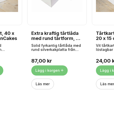
t, 40 x
Extra kraftig tårtlåda
Tårtkart
FunCakes
med rund tårtform, 25
20 x 15
x 25 cm - PME
d
Solid fyrkantig tårtlåda med
Vit tårtka
n
rund silverkakplatta från
löstagbar
 lätt att
PME. Lådan mäter 25 x 25 x
FunCakes. 
ett robust
15 cm Tårtfatet passar en
samla ihop
87,00 kr
24,00 
emballage
tårta på max. Ø23 cm.
och prese
kelser och
Plåtens tjocklek är ca 12
till dina 
 40,6 x
mm.
tårtor. Måt
Lägg i korgen
Lägg i 
15,2 cm.
Läs mer
Läs me