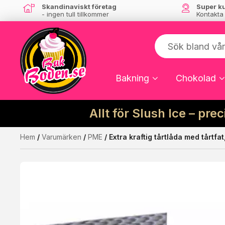
Skandinaviskt företag
Super k
- ingen tull tillkommer
Kontakta
Bakning
Chokolad
Allt för Slush Ice – pre
Hem
/
Varumärken
/
PME
/ Extra kraftig tårtlåda med tårtfa
Kanske någon av dessa produkter kan int