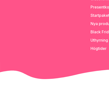
Presentko
Startpake
Nya produ
Black Fri
Uthyrning
Högtider