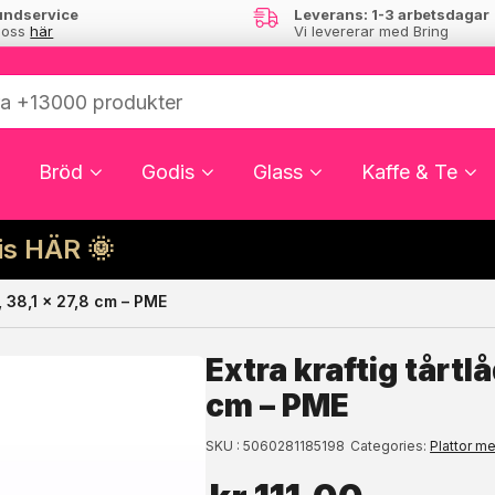
undservice
Leverans: 1-3 arbetsdagar
 oss
här
Vi levererar med Bring
Bröd
Godis
Glass
Kaffe & Te
cis HÄR 🌞
t, 38,1 x 27,8 cm – PME
ressera dig?
Extra kraftig tårtl
cm – PME
SKU
5060281185198
Categories
Plattor me