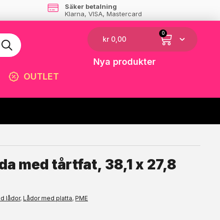
Säker betalning
Klarna, VISA, Mastercard
0
kr
0,00
Nya produkter
OUTLET
☓
åda med tårtfat, 38,1 x 27,8
d lådor
,
Lådor med platta
,
PME