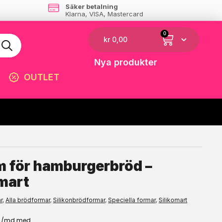
Säker betalning
Klarna, VISA, Mastercard
0
kr
0,00
Nya produkter
OUTLET
☓
 för hamburgerbröd –
omart
r
,
Alla brödformar
,
Silikonbrödformar
,
Speciella formar
,
Silikomart