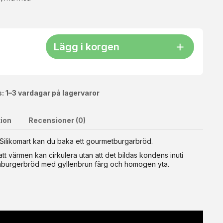
Lägg i korgen
: 1–3 vardagar på lagervaror
tion
Recensioner (0)
Här får du bara själva lådan – utan lock. Locket kan
Silikomart kan du baka ett gourmetburgarbröd.
stförhållanden – Perfekt för 6–8 degbollar per låda (200–250
tt värmen kan cirkulera utan att det bildas kondens inuti
ktiska – Designade för att staplas, så du bara behöver lock på
 för både pizzadeg och förvaring av andra livsmedel. ?
 hamburgerbröd med gyllenbrun färg och homogen yta.
plig för direktkontakt med livsmedel: Ja