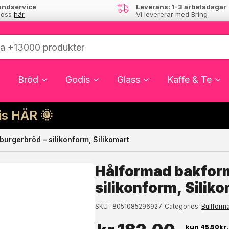
undservice
Leverans: 1-3 arbetsdagar
 oss
här
Vi levererar med Bring
Bröd
Godis
Glass
Kaffe & Te
cis HÄR 🌞
urgerbröd – silikonform, Silikomart
ressera dig?
Hålformad bakform
silikonform, Silik
SKU
8051085296927
Categories
Bullforma