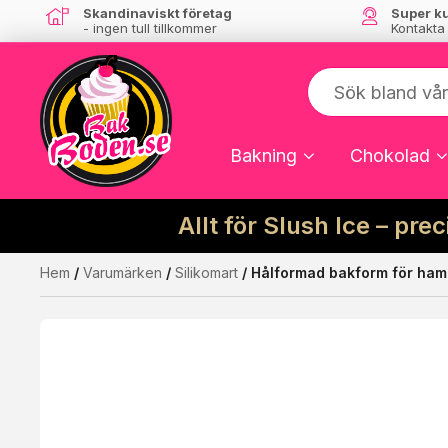
Skandinaviskt företag
Super k
- ingen tull tillkommer
Kontakta
Bakning
Chokolad
Allt för Slush Ice – pre
Hem
/
Varumärken
/
Silikomart
/ Hålformad bakform för hamb
Kanske någon av dessa produkter kan int