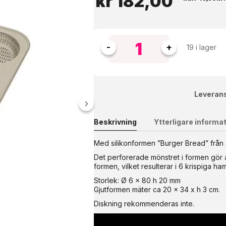
kr
182,00
19 i lager
Leverans
Beskrivning
Ytterligare informa
t! Den här jäslådan är skapad för den passionerade pizzabagaren. 
Med silikonformen ”Burger Bread” från 
tt du bara behöver ett lock till den översta lådan. ? Perfekta jä
Det perforerade mönstret i formen gör a
7 cm – passar perfekt i ett vanligt kylskåp.? Staplingsbara & pra
elsgodkända lådor, tål diskmaskin.? Multifunktionella – Perfekta
formen, vilket resulterar i 6 krispiga
 Material: PE-plast Temperaturbeständighet: -40°C till +60°C Läm
Storlek: Ø 6 x 80 h 20 mm
Gjutformen mäter ca 20 x 34 x h 3 cm.
Diskning rekommenderas inte.