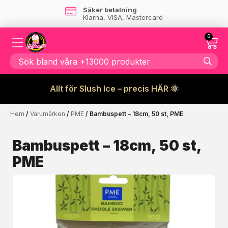
Säker betalning
Klarna, VISA, Mastercard
0
Allt för Slush Ice – precis HÄR 🌞
Hem
/
Varumärken
/
PME
/ Bambuspett – 18cm, 50 st, PME
Kanske någon av dessa
☓
produkter kan intressera dig?
Bambuspett – 18cm, 50 st,
PME