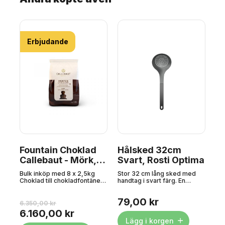
Erbjudande
 –
Fountain Choklad
Hålsked 32cm
Ar
Callebaut - Mörk,
Svart, Rosti Optima
ro
20 kg
60
Bulk inköp med 8 x 2,5kg
Stor 32 cm lång sked med
Ros
0
Choklad till chokladfontänen
handtag i svart färg. En
50
från belgiska Callebaut. En
hålslev är oumbärlig när du
bän
t
choklad av absolut kvalitet
ska ta upp kött eller
per
79,00 kr
6
.
som passar perfekt för alla
grönsaker ur en stekpanna
ma
6.350,00 kr
och
tillfällen där smak och kvalitet
eller fritös utan att spilla
där
6.160,00 kr
är viktiga. Fontänchokladen
vätskan. Tillverkad av nylon
fok
Lägg i korgen
är färdig att använda och
som är skonsam mot
som