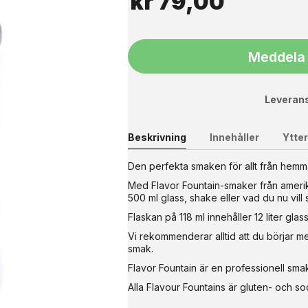
kr
79,00
Meddela 
Leverans
Beskrivning
Innehåller
Ytter
teel
Den perfekta smaken för allt från hemma
Med Flavor Fountain-smaker från amerikan
skiva i rostfritt stål är perfekt för bakning, matlagning och kök
500 ml glass, shake eller vad du nu vill
da, samt en bakkant som hindrar mjöl, deg eller vätska från att fa
lattan så att den står helt stadigt vid användning. Den släta stå
Flaskan på 118 ml innehåller 12 liter gla
er: Material: rostfritt stål Tjocklek: 1,5 mm Mått: 50 cm (djup) 
Vi rekommenderar alltid att du börjar me
underlägg Svenskt stål Bänken är tillverkad i Danmark En funktion
smak.
Flavor Fountain är en professionell sma
Alla Flavour Fountains är gluten- och so