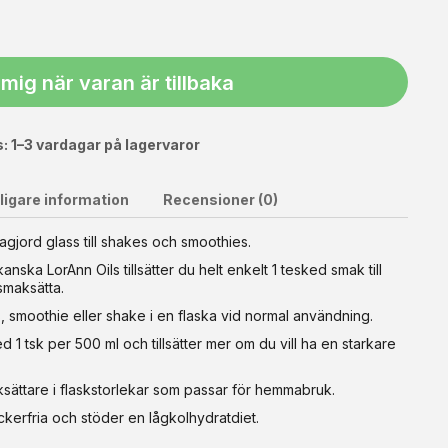
mig när varan är tillbaka
: 1–3 vardagar på lagervaror
ligare information
Recensioner (0)
gjord glass till shakes och smoothies.
ska LorAnn Oils tillsätter du helt enkelt 1 tesked smak till
sarbete där hygien och hållbarhet är i fokus. Skivan har en
 smaksätta.
lla ner bakom bordet. För extra stabilitet levereras plattan
lytan är lätt att rengöra och perfekt för att knåda deg eller
ss, smoothie eller shake i en flaska vid normal användning.
x 60 cm (bredd) Framkant för stabil montering Bakkant som
d 1 tsk per 500 ml och tillsätter mer om du vill ha en starkare
ell och hållbar lösning för dig som vill ha ett mer
ksättare i flaskstorlekar som passar för hemmabruk.
ckerfria och stöder en lågkolhydratdiet.