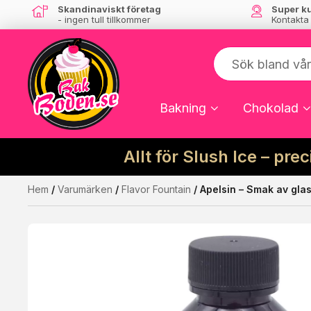
Skandinaviskt företag
Super k
- ingen tull tillkommer
Kontakta
Bakning
Chokolad
Allt för Slush Ice – pre
Hem
/
Varumärken
/
Flavor Fountain
/ Apelsin – Smak av gla
Kanske någon av dessa produkter kan int