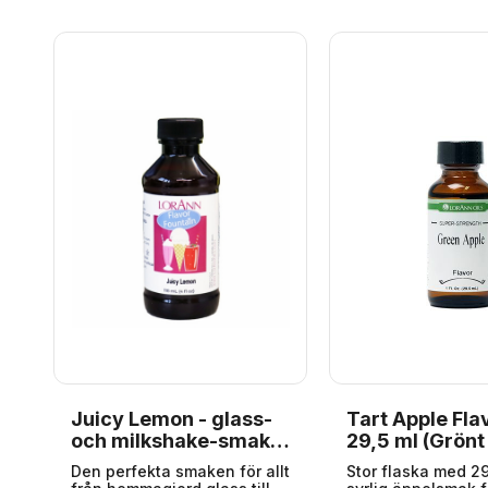
ll
liknande. Gluten-
ar
sockerfri.
.
.
Juicy Lemon - glass-
Tart Apple Fla
ml
och milkshake-smak,
29,5 ml (Grönt
LorAnn-smakfontän
g
Den perfekta smaken för allt
Stor flaska med 29