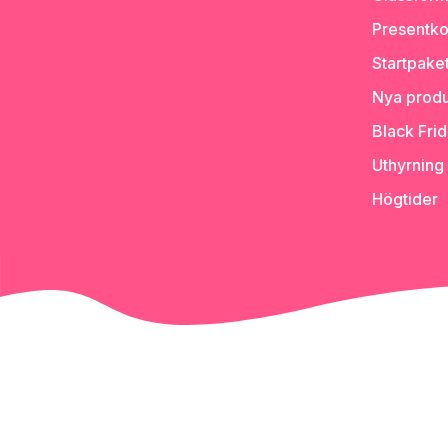
Presentko
Startpake
Nya produ
Black Fri
Uthyrning
Högtider