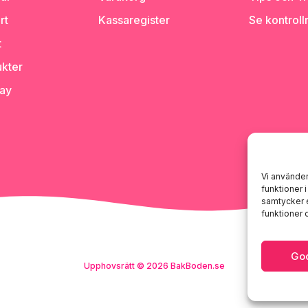
rt
Kassaregister
Se kontroll
t
kter
day
Vi använder
funktioner 
samtycker e
funktioner
Go
Upphovsrätt © 2026 BakBoden.se