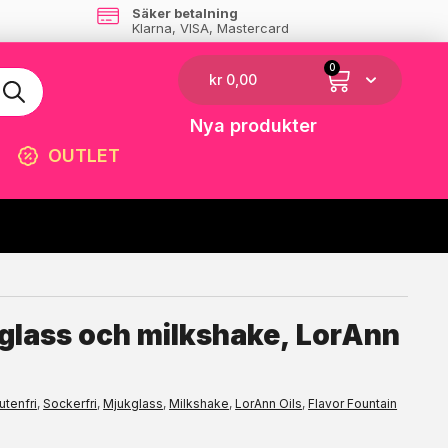
Säker betalning
Klarna, VISA, Mastercard
0
kr
0,00
Nya produkter
OUTLET
☓
 glass och milkshake, LorAnn
utenfri
,
Sockerfri
,
Mjukglass
,
Milkshake
,
LorAnn Oils
,
Flavor Fountain