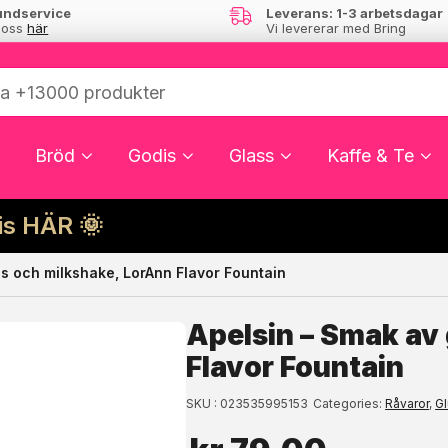
undservice
Leverans: 1-3 arbetsdagar
 oss
här
Vi levererar med Bring
Bröd
Godis
Glass
Kaffe & Te
cis HÄR 🌞
ss och milkshake, LorAnn Flavor Fountain
ressera dig?
Apelsin – Smak av
Flavor Fountain
SKU
023535995153
Categories
Råvaror
,
Gl