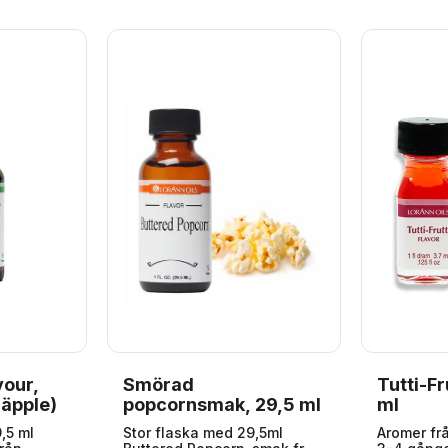
 och
försvagar aromens styrka.
Rekommenderad dos: 20 g
per 500 g. Innehåll: 80 gram.
Kallas även för
smaksättningspasta.
vour,
Smörad
Tutti-Fr
 äpple)
popcornsmak, 29,5 ml
ml
,5 ml
Stor flaska med 29,5ml
Aromer frå