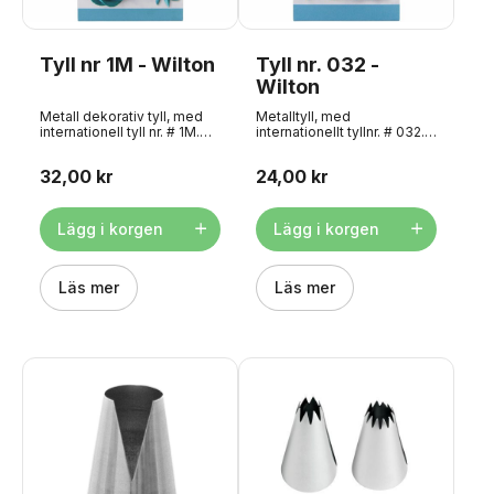
Tyll nr 1M - Wilton
Tyll nr. 032 -
Wilton
Metall dekorativ tyll, med
Metalltyll, med
internationell tyll nr. # 1M.
internationellt tyllnr. # 032.
Producerad av American
Framställd av amerikanska
Wilton. Superkvalitet för
Wilton. Superkvalitet till
32,00 kr
24,00 kr
stjärnmönster, blommor,
mellanstora stjärnor,
vågkanter etc. Maskintvätt
blommor, vågkanter o.s.v.
rekommenderas inte. Den
Maskindisk
här sprutan passar ihop
rekommenderas inte.
Lägg i korgen
Lägg i korgen
med den stora
Denna tyll passar
sprutadaptern och
tillsammans med standard
sprutpåsen.
tylladapter och spritspåsar.
Läs mer
Läs mer