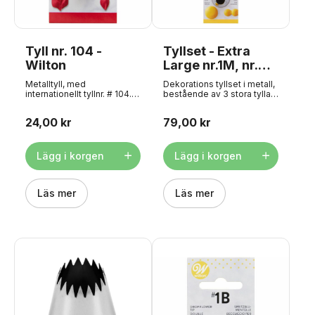
Tyll nr. 104 -
Tyllset - Extra
Wilton
Large nr.1M, nr.
2A, nr. 2D - Wilton
Metalltyll, med
Dekorations tyllset i metall,
internationellt tyllnr. # 104.
bestående av 3 stora tyllar
Framställd av amerikanska
med internationellt tyllnr. #
Wilton. Superkvalitet till
1M, #2A, #2D. Framställda
24,00 kr
79,00 kr
mellanstora kronblad,
av amerikanska Wilton.
bågar, folder o.s.v.
Superkvalitet till
Maskindisk
stjärnmänster, blommor,
rekommenderas inte.
vågkanter o.s.v. Maskindisk
Lägg i korgen
Lägg i korgen
Denna tyll passar
rekommenderas inte.
tillsammans med standard
Dessa tyllar passar
tylladapter och spritspåse.
tillsammans med stor
Läs mer
tylladapter och spritspåse.
Läs mer