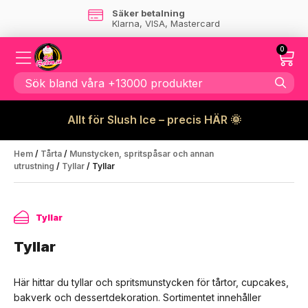
Skandinaviskt företag
- ingen tull tillkommer
0
Allt för Slush Ice – precis HÄR 🌞
Hem
/
Tårta
/
Munstycken, spritspåsar och annan
utrustning
/
Tyllar
/ Tyllar
Tyllar
Tyllar
Här hittar du tyllar och spritsmunstycken för tårtor, cupcakes,
bakverk och dessertdekoration. Sortimentet innehåller