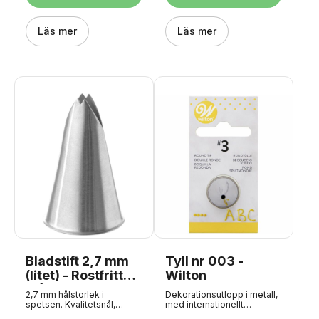
Passar nåladapter: Nej
första användning och efter
Material: INOX Stainless
varje användningstillfälle.
Steel Med en anpassad
Skölj och låt torka. Pinnarna
krage i botten för ett bra
Läs mer
mäter ca 2-6 mm. Passar till
Läs mer
grepp i alla typer av
pinnadapter: Liten Innehåll:
spritspåsar.
4 tips (nr 3, 55, 13, 14).
Wilton skrivspets-set
Bladstift 2,7 mm
Tyll nr 003 -
(litet) - Rostfritt
Wilton
stål
2,7 mm hålstorlek i
Dekorationsutlopp i metall,
spetsen. Kvalitetsnål,
med internationellt
tillverkad i ett stycke av
utloppsnummer #003.