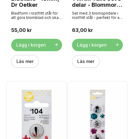
Dr Oetker
delar - Blommor,
PME
Bladform i rostfritt stål för
Set med 3 blomspridare i
att göra blomblad och skal
rostfritt stål - perfekt för att
- perfekt för att dekorera
dekorera cupcakes och
tårtor och cupcakes. Kan
tårtor med t.ex. royal Icing
55,00 kr
63,00 kr
köras i diskmaskin. Mäter
eller smörkräm. Pelletsen är
ca. Ø 1,8 cm.
lätt att rengöra med en
vävnadsborste. Diskning
rekommenderas inte.
Lägg i korgen
Lägg i korgen
Pelletsen passar ihop med
vanliga sprutpåsar. Innehåll:
tyll nr 104, 3 och 70.
Läs mer
Läs mer