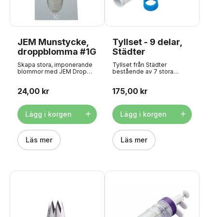
JEM Munstycke,
Tyllset - 9 delar,
droppblomma #1G
Städter
Skapa stora, imponerande
Tyllset från Städter
blommor med JEM Drop
bestående av 7 stora
Flower #1G-tyll. Den är
plasttyllar, 1 fyllningstyll och
perfekt för både dropp-
en återanvändbar
24,00 kr
175,00 kr
och virvelteknik och gör det
spritspåse. Sprayväskan
enkelt att dekorera tårtor,
mäter ca 40 cm.
cupcakes och desserter
med slående,
Lägg i korgen
Lägg i korgen
iögonfallande blommor.
Specifikationer:
Spetsdiameter: 18 mm
Halsbandets diameter: 31
Läs mer
Läs mer
mm Höjd: 47 mm Diskning
rekommenderas inte.
Passar munstycksadapter:
Stor Den här sprutan passar
med standard sprutadaptrar
och sprutpåsar.