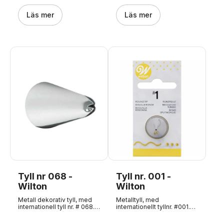
och salta rätter. Idealisk för:
Vispgrädde, smörkräm,
potatismos, vattenkakor
Läs mer
Läs mer
och mycket mer
Spetsdiameter: 21 mm
Halsbandets diameter: 36
mm Höjd: 44 mm Antal
handtag: 10 En mångsidig
tyll som ger både volym
och precision - ett måste
för alla som älskar att
dekorera med stil.
Tyll nr 068 -
Tyll nr. 001 -
Wilton
Wilton
Metall dekorativ tyll, med
Metalltyll, med
internationell tyll nr. # 068.
internationellt tyllnr. #001.
Producerad av American
Framställd av amerikanska
Wilton. Superkvalitet för
Wilton. Superkvalitet till