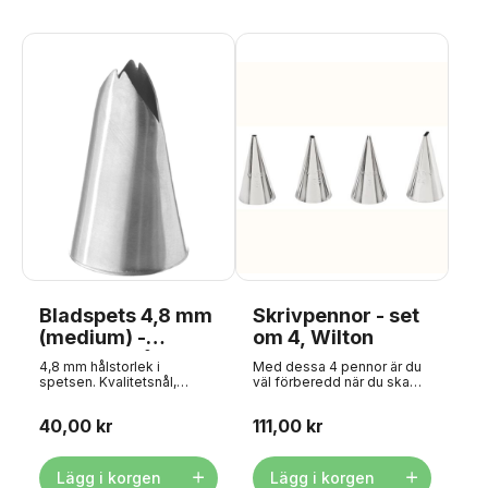
Bladspets 4,8 mm
Skrivpennor - set
(medium) -
om 4, Wilton
Rostfritt stål
4,8 mm hålstorlek i
Med dessa 4 pennor är du
spetsen. Kvalitetsnål,
väl förberedd när du ska
tillverkad i ett stycke av
skriva på tårtor och
INOX-stål - rostfritt stål utan
bakverk. Wilton har samlat
40,00 kr
111,00 kr
några skarvar.
sina 4 mest populära
Specifikationer: Typ:
pennor för skrivning i detta
Bladnål Antal tänder: 0
fina lilla set. Tvätta för hand
Håldiameter: Ø4,8 mm
i varmt tvålvatten före
Lägg i korgen
Lägg i korgen