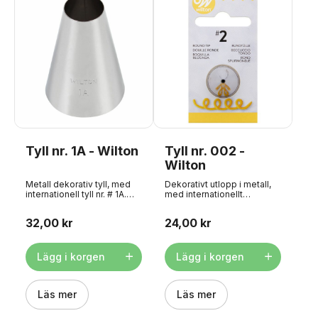
Tyll nr. 1A - Wilton
Tyll nr. 002 -
Wilton
Metall dekorativ tyll, med
Dekorativt utlopp i metall,
internationell tyll nr. # 1A.
med internationellt
Producerad av American
utloppsnummer #002.
Wilton. Superkvalitet för att
Producerad av American
32,00 kr
24,00 kr
göra konturer, bokstäver,
Wilton. Superkvalitet för
prickar, bollar, pärlor, gitter,
små dekorationer som
snörmakeri, spetsar och
bokstäver, siffror, bollar,
mycket mer. Mäter ca 13
ögon etc. Diskning
Lägg i korgen
Lägg i korgen
mm Passar nåladapter:
rekommenderas inte.
Large
Genomföringen mäter ca 1,1
mm Passar
Läs mer
munstycksadapter: Liten
Läs mer