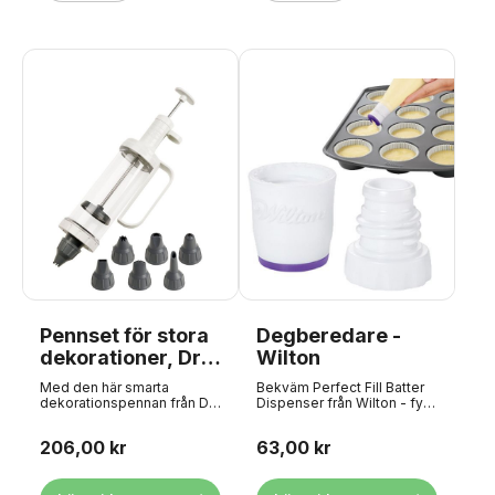
Pennset för stora
Degberedare -
dekorationer, Dr
Wilton
Oetker
Med den här smarta
Bekväm Perfect Fill Batter
dekorationspennan från Dr.
Dispenser från Wilton - fyll
Oetker kan du skapa vackra
dina cupcakes eller muffins
mönster på dina tårtor,
med smet utan dropp eller
206,00 kr
63,00 kr
cupcakes eller kakor med
spill! Använd degspridaren i
allt från vispgrädde och
kombination med
smörkräm till royal icing och
sprutpåsar som är minst 40