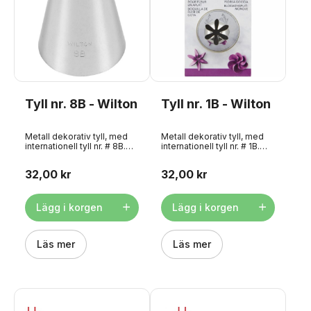
Tyll nr. 8B - Wilton
Tyll nr. 1B - Wilton
Metall dekorativ tyll, med
Metall dekorativ tyll, med
internationell tyll nr. # 8B.
internationell tyll nr. # 1B.
Producerad av American
Producerad av American
Wilton. Superkvalitet för att
Wilton. Superkvalitet för att
32,00 kr
32,00 kr
göra droppblommor och
göra stora droppblommor
stjärnor. Detta är också en
etc. Diskning
bra skopa för churros!
rekommenderas inte. Mäter
Diskning rekommenderas
ca 17 mm Passar till
Lägg i korgen
Lägg i korgen
inte. Mäter ca 18 mm Passar
pipadapter: Large
munstycksadapter: Nej
Läs mer
Läs mer