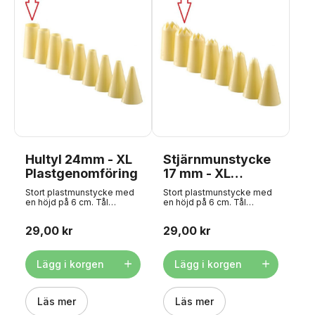
Hultyl 24mm - XL
Stjärnmunstycke
Plastgenomföring
17 mm - XL
plastmunstycke
Stort plastmunstycke med
Stort plastmunstycke med
en höjd på 6 cm. Tål
en höjd på 6 cm. Tål
maskindisk och passar alla
maskindisk och passar alla
sprutpåsar i vårt sortiment.
sprutpåsar i vårt sortiment.
29,00 kr
29,00 kr
Håldiameter: Ø24 mm
Håldiameter: Ø17 mm
Passar till
Passar för
munstycksadapter: Nej
munstycksadapter: Nej
Lägg i korgen
Lägg i korgen
Läs mer
Läs mer