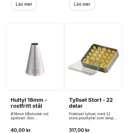
specialanpassad krage
Läs mer
Läs mer
längst ned som säkerställer
ett bra grepp i alla typer av
pippåsar. Bilden visar
modellen, men i en annan
storlek (11 mm).
Hultyl 18mm -
Tyllset Stort - 22
rostfritt stål
delar
Ø18mm hålstorlek vid
Praktiskt tyllset, med 22
spetsen. Stor
stora plasttyllar som lämpar
kvalitetspenna, tillverkad av
sig för alla typer av
en penna i INOX-stål - dvs.
dekorationer. Detta set
40,00 kr
317,00 kr
rostfritt stål utan skarvar.
innehåller tyllar med stora