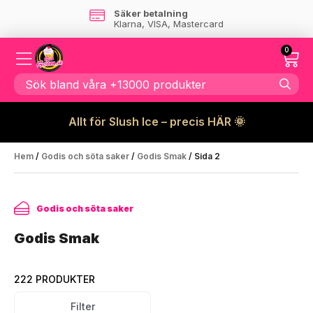
Super kundservice
Kontakta oss
här
0
Allt för Slush Ice – precis HÄR 🌞
Hem
/
Godis och söta saker
/
Godis Smak
/ Sida 2
Godis och söta saker
Godis Smak
222 PRODUKTER
Filter