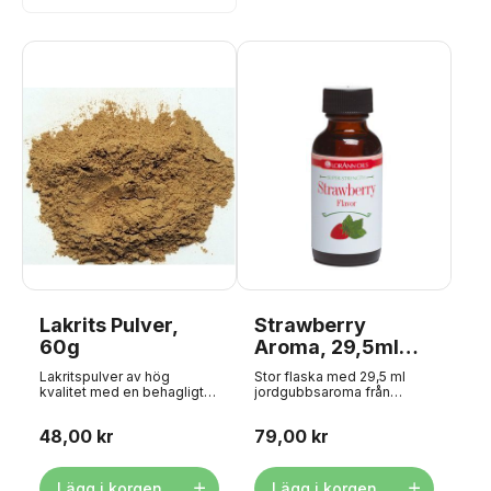
Lakrits Pulver,
Strawberry
60g
Aroma, 29,5ml
(Jordgubb)
Lakritspulver av hög
Stor flaska med 29,5 ml
kvalitet med en behagligt
jordgubbsaroma från
balanserad smak.
Lorann Oils. Aromer från
Framställd av lakritsextrakt
LorAnn Oils är 3-4 gånger
48,00 kr
79,00 kr
från lakritsrot Kan användas
starkare än vanliga aromer
i bakverk, sötsaker, kakor,
och är avsedda för
glass med mera. I praktisk
professionell användning.
burk med strödlock och
Aromen är lämplig för
Lägg i korgen
Lägg i korgen