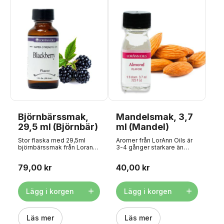
Björnbärssmak,
Mandelsmak, 3,7
29,5 ml (Björnbär)
ml (Mandel)
Stor flaska med 29,5ml
Aromer från LorAnn Oils är
björnbärssmak från Lorann
3-4 gånger starkare än
Oils. Aromer från LorAnn
vanliga aromer och är
Oils är 3-4 gånger starkare
avsedda för professionell
79,00 kr
40,00 kr
än vanliga aromer och är
användning. Aromen är
avsedda för professionell
lämplig för användning i:
användning. Aromen är
godis, glasyr, frosting,
lämplig för användning i:
kakor, kakor, glass och
Lägg i korgen
Lägg i korgen
godis, glasyr, frosting,
konfektyr. Kan också
kakor, kakor, glass och
användas för
konfektyr. Kan också
chokladtillverkning.
användas för
Läs mer
Observera att produkten är
Läs mer