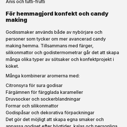
Anis och tutti-frutti
För hemmagjord konfekt och candy
making
Godissmaker används både av nybörjare och
personer som tycker om mer avancerad candy
making hemma. Tillsammans med färger,
silikonmattor och godistermometrar går det att skapa
många olika typer av sötsaker och konfektprojekt i
köket.
Många kombinerar aromerna med:
Citronsyra för sura godisar
Färgämnen för färgglada karameller
Druvsocker och sockerblandningar
Formar och silikonmattor
Godispåsar och dekorativa förpackningar
Det gör det möjligt att skapa egna smaker och
anpassa godiset efter högtider, kalas och personliga